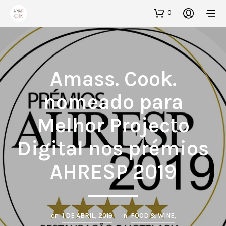
0
Amass. Cook.
nomeado para
Melhor Projecto
Digital nos prémios
AHRESP 2019
on
1 DE ABRIL, 2019
in
FOOD & WINE
,