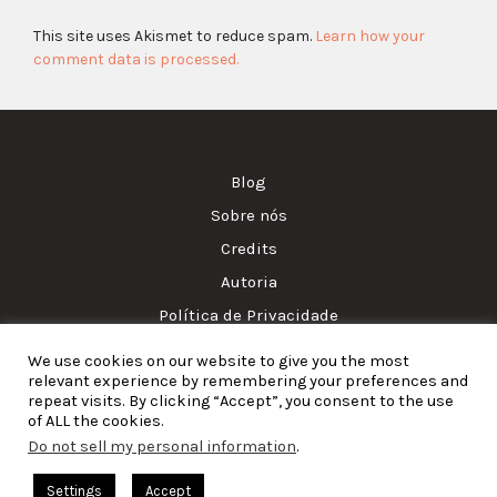
This site uses Akismet to reduce spam.
Learn how your
comment data is processed.
Blog
Sobre nós
Credits
Autoria
Política de Privacidade
We use cookies on our website to give you the most
© Amass. Cook. 2015-2025. All rights reserved. RNAAT
relevant experience by remembering your preferences and
1157/2024.
repeat visits. By clicking “Accept”, you consent to the use
of ALL the cookies.
Do not sell my personal information
.
English
(
Inglês
)
Português
Settings
Accept