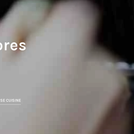
E
N
H
U
M
P
R
ores
O
D
U
T
O
N
O
C
A
R
R
SE CUISINE
I
N
H
O
.