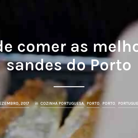
e comer as melh
sandes do Porto
DEZEMBRO, 2017
in
COZINHA PORTUGUESA
,
PORTO
,
PORTO
,
PORTUGUE