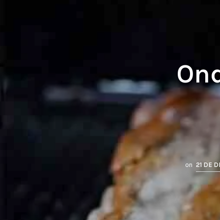
Ond
on
21 DE 