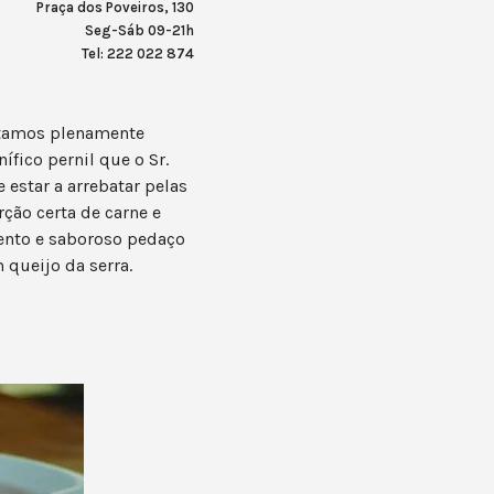
Praça dos Poveiros, 130
Seg-Sáb 09-21h
Tel: 222 022 874
estamos plenamente
ífico pernil que o Sr.
estar a arrebatar pelas
rção certa de carne e
lento e saboroso pedaço
queijo da serra.