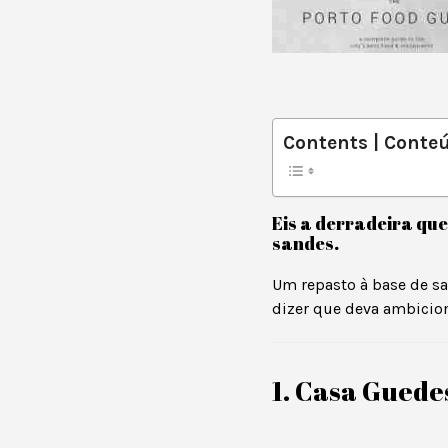
Contents | Conte
Eis a derradeira qu
sandes.
Um repasto à base de sa
dizer que deva ambicio
1. Casa Guedes