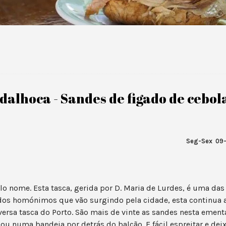
adalhoca - Sandes de figado de cebo
Seg-Sex 09-
lo nome. Esta tasca, gerida por D. Maria de Lurdes, é uma da
dos homónimos que vão surgindo pela cidade, esta continua a
ersa tasca do Porto. São mais de vinte as sandes nesta ementa
ou numa bandeja por detrás do balcão. E fácil espreitar e dei