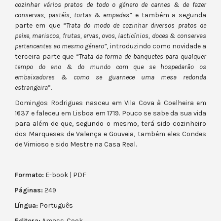
cozinhar vários pratos de todo o género de carnes & de fazer
conservas, pastéis, tortas & empadas
” e também a segunda
parte em que “
Trata do modo de cozinhar diversos pratos de
peixe, mariscos, frutas, ervas, ovos, lacticínios, doces & conservas
pertencentes ao mesmo género”
, introduzindo como novidade a
terceira parte que “
Trata da forma de banquetes para qualquer
tempo do ano & do mundo com que se hospedarão os
embaixadores & como se guarnece uma mesa redonda
estrangeira
”.
Domingos Rodrigues nasceu em Vila Cova à Coelheira em
1637 e faleceu em Lisboa em 1719. Pouco se sabe da sua vida
para além de que, segundo o mesmo, terá sido cozinheiro
dos Marqueses de Valença e Gouveia, também eles Condes
de Vimioso e sido Mestre na Casa Real.
Formato:
E-book | PDF
Páginas:
249
Língua:
Português
Editora:
Amass. Cook.