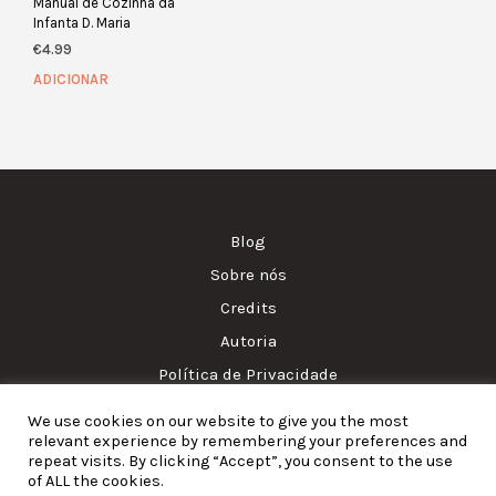
Manual de Cozinha da
Infanta D. Maria
€
4.99
ADICIONAR
Blog
Sobre nós
Credits
Autoria
Política de Privacidade
We use cookies on our website to give you the most
© Amass. Cook. 2015-2025. All rights reserved. RNAAT
relevant experience by remembering your preferences and
1157/2024.
repeat visits. By clicking “Accept”, you consent to the use
of ALL the cookies.